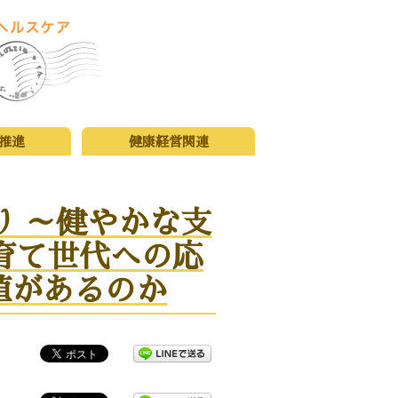
推進
健康経営関連
り ～健やかな支
育て世代への応
値があるのか