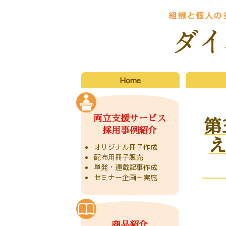
Skip
to
content
Home
両立支援サービス
第
採用事例紹介
え
オリジナル冊子作成
配布用冊子販売
単発・連載記事作成
セミナー企画～実施
商品紹介