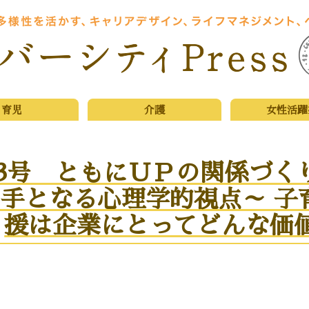
育児
介護
女性活躍
3号 ともにＵＰの関係づく
手となる心理学的視点～ 子
援は企業にとってどんな価